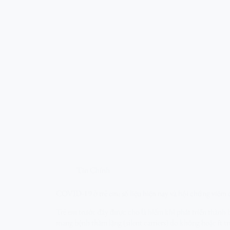
Tin Chính
COVID-19 ở trẻ em: số liệu hiện nay và hội chứng viê
Trẻ em trước đây được cho là hiếm khi phát triển thành
mang bệnh thầm lặng (silent carriers) do không hoặc ít tr