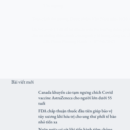
Thị trường
Toàn cảnh thị trường Dược phẩm Việt Nam năm 2020 
Dịch Covid-19 đã để lại dấu ấn trên thị trường dược ph
dân và những điều chỉnh của ngành y tế trong công tác 
DS. Phạm Phương Hạnh
07/06/2021
Bài viết mới
Canada khuyến cáo tạm ngưng chích Covid
vaccine AstraZeneca cho người lớn dưới 55
tuổi
FDA chấp thuận thuốc đầu tiên giúp bảo vệ
tủy xương khi hóa trị cho ung thư phổi tế bào
nhỏ tiến xa
Ngăn ngừa sai sót khi tiến hành tiêm chủng