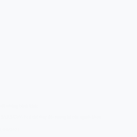
 với những bệnh khác
 SARS-CoV-2 có thể thay đổi tương lai của ngành khoa
5/09/2021