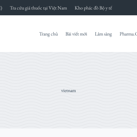
I)
Tra cứu giá thuốc tại Việt Nam
Kho phác đồ Bộ y tế
Trang chủ
Bài viết mới
Lâm sàng
Pharma.
vietnam