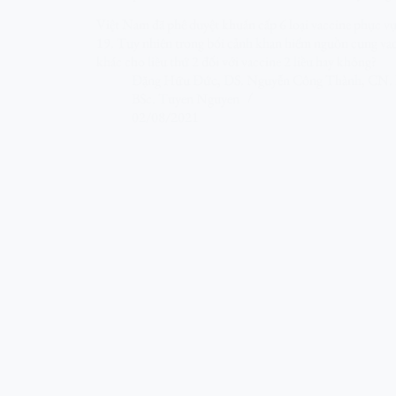
Việt Nam đã phê duyệt khuẩn cấp 6 loại vaccine phục 
19. Tuy nhiên trong bối cảnh khan hiếm nguồn cung vacci
khác cho liều thứ 2 đối với vaccine 2 liều hay không?
Đặng Hữu Đức
,
DS. Nguyễn Công Thành
,
CN. 
BSc. Tuyen Nguyen
02/08/2021