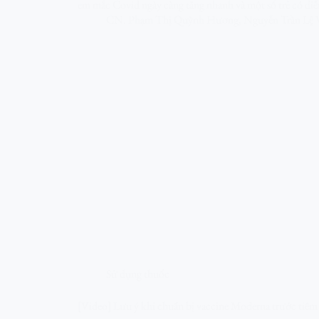
em mắc Covid ngày càng tăng nhanh và một số trẻ có diễn 
CN. Phạm Thị Quỳnh Hương
,
Nguyễn Trần Lệ 
Sử dụng thuốc
[Video] Lưu ý khi chuẩn bị vaccine Moderna trước tiêm