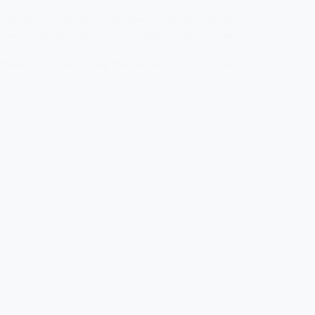
vụ cho nhu cầu cấp bách trong phòng chống dịch COVID-
ne, vấn đề được đặt ra là có thể dùng một loại vaccine
Phạm Thị Quỳnh Hương
,
William Pei
,
Lư Triều Vỹ
và