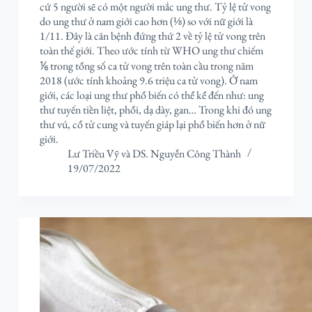
cứ 5 người sẽ có một người mắc ung thư. Tỷ lệ tử vong
do ung thư ở nam giới cao hơn (⅛) so với nữ giới là
1/11. Đây là căn bệnh đứng thứ 2 về tỷ lệ tử vong trên
toàn thế giới. Theo ước tính từ WHO ung thư chiếm
⅙ trong tổng số ca tử vong trên toàn cầu trong năm
2018 (ước tính khoảng 9.6 triệu ca tử vong). Ở nam
giới, các loại ung thư phổ biến có thể kể đến như: ung
thư tuyến tiền liệt, phổi, dạ dày, gan… Trong khi đó ung
thư vú, cổ tử cung và tuyến giáp lại phổ biến hơn ở nữ
giới.
Lư Triều Vỹ
và
DS. Nguyễn Công Thành
19/07/2022