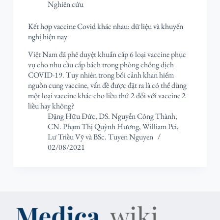
Nghiên cứu
Kết hợp vaccine Covid khác nhau: dữ liệu và khuyến
nghị hiện nay
Việt Nam đã phê duyệt khuẩn cấp 6 loại vaccine phục
vụ cho nhu cầu cấp bách trong phòng chống dịch
COVID-19. Tuy nhiên trong bối cảnh khan hiếm
nguồn cung vaccine, vấn đề được đặt ra là có thể dùng
một loại vaccine khác cho liều thứ 2 đối với vaccine 2
liều hay không?
Đặng Hữu Đức
,
DS. Nguyễn Công Thành
,
CN. Phạm Thị Quỳnh Hương
,
William Pei
,
Lư Triều Vỹ
và
BSc. Tuyen Nguyen
02/08/2021