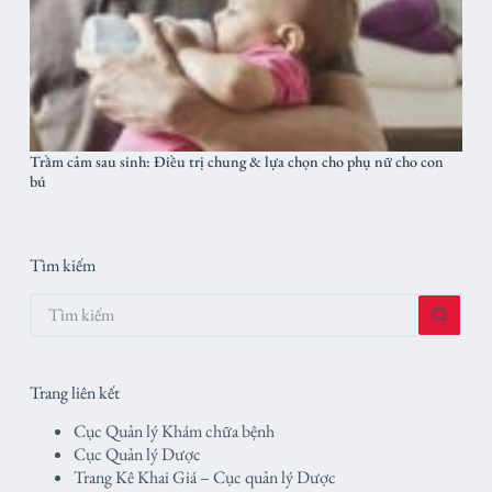
Trầm cảm sau sinh: Điều trị chung & lựa chọn cho phụ nữ cho con
bú
Tìm kiếm
Không
có
kết
quả
Trang liên kết
Cục Quản lý Khám chữa bệnh
Cục Quản lý Dược
Trang Kê Khai Giá – Cục quản lý Dược