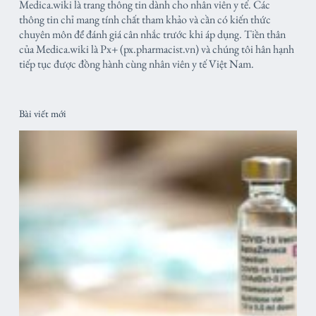
Medica.wiki là trang thông tin dành cho nhân viên y tế. Các
thông tin chỉ mang tính chất tham khảo và cần có kiến thức
chuyên môn để đánh giá cân nhắc trước khi áp dụng. Tiền thân
của Medica.wiki là Px+ (px.pharmacist.vn) và chúng tôi hân hạnh
tiếp tục được đồng hành cùng nhân viên y tế Việt Nam.
Bài viết mới