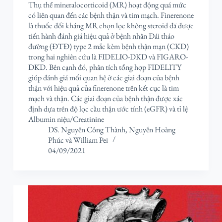
Thụ thể mineralocorticoid (MR) hoạt động quá mức
có liên quan đến các bệnh thận và tim mạch. Finerenone
là thuốc đối kháng MR chọn lọc không steroid đã được
tiến hành đánh giá hiệu quả ở bệnh nhân Đái tháo
đường (ĐTĐ) type 2 mắc kèm bệnh thận mạn (CKD)
trong hai nghiên cứu là FIDELIO-DKD và FIGARO-
DKD. Bên cạnh đó, phân tích tổng hợp FIDELITY
giúp đánh giá mối quan hệ ở các giai đoạn của bệnh
thận với hiệu quả của finerenone trên kết cục là tim
mạch và thận. Các giai đoạn của bệnh thận được xác
định dựa trên độ lọc cầu thận ước tính (eGFR) và tỉ lệ
Albumin niệu/Creatinine
DS. Nguyễn Công Thành
,
Nguyễn Hoàng
Phúc
và
William Pei
04/09/2021