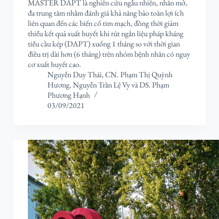
MASTER DAPT là nghiên cứu ngẫu nhiên, nhãn mở,
đa trung tâm nhằm đánh giá khả năng bảo toàn lợi ích
liên quan đến các biến cố tim mạch, đồng thời giảm
thiểu kết quả xuất huyết khi rút ngắn liệu pháp kháng
tiểu cầu kép (DAPT) xuống 1 tháng so với thời gian
điều trị dài hơn (6 tháng) trên nhóm bệnh nhân có nguy
cơ xuất huyết cao.
Nguyễn Duy Thái
,
CN. Phạm Thị Quỳnh
Hương
,
Nguyễn Trần Lệ Vy
và
DS. Phạm
Phương Hạnh
03/09/2021