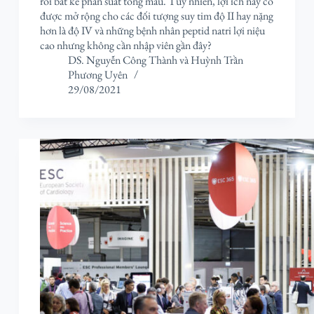
rồi bất kể phân suất tống máu. Tuy nhiên, lợi ích này có
được mở rộng cho các đối tượng suy tim độ II hay nặng
hơn là độ IV và những bệnh nhân peptid natri lợi niệu
cao nhưng không cần nhập viên gần đây?
DS. Nguyễn Công Thành
và
Huỳnh Trần
Phương Uyên
29/08/2021