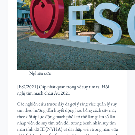
Nghiên cứu
[ESC2021] Cập nhật quan trọng về suy tim tại Hội
nghị tim mạch châu Âu 2021
Các nghiên cứu trước đây đã gợi ý rằng việc quản lý suy
tim theo hướng dẫn huyết động học bằng cách cấy máy
theo dõi áp lực động mạch phổi có thể làm giảm số lần
nhập viện do suy tim trên đối tượng bệnh nhân suy tim
mãn tính độ III (NYHA) và đã nhập viên trong năm vừa