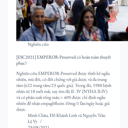
Nghiên cứu
[ESC2021] EMPEROR-Preserved có hoàn toàn thuyết
phục?
Nghiên cứu EMPEROR-Preserved được thiết kế ngẫu
nhiên, mù đôi, có đối chứng với giả dược và đa trung
tâm (622 trung tâm/23 quốc gia). Trong đó, 5988 bệnh
nhân từ 18 tuổi mắc suy tim độ II - IV (NYHA II-IV)
và có phân suất tống máu > 40% được chỉ định ngẫu
nhiên để nhận empagliflozin 10mg/1 lần/ngày hoặc giả
dược.
Minh Châu
,
Đỗ Khánh Linh
và
Nguyễn Trần
Lệ Vy
29/08/2021