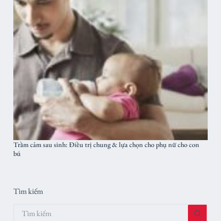
Trầm cảm sau sinh: Điều trị chung & lựa chọn cho phụ nữ cho con
bú
Tìm kiếm
Không
có