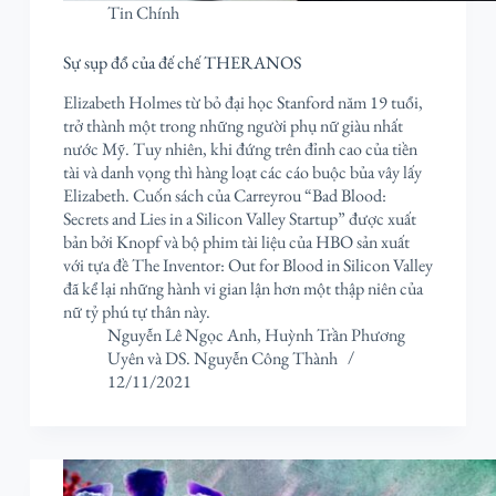
Tin Chính
Sự sụp đổ của đế chế THERANOS
Elizabeth Holmes từ bỏ đại học Stanford năm 19 tuổi,
trở thành một trong những người phụ nữ giàu nhất
nước Mỹ. Tuy nhiên, khi đứng trên đỉnh cao của tiền
tài và danh vọng thì hàng loạt các cáo buộc bủa vây lấy
Elizabeth. Cuốn sách của Carreyrou “Bad Blood:
Secrets and Lies in a Silicon Valley Startup” được xuất
bản bởi Knopf và bộ phim tài liệu của HBO sản xuất
với tựa đề The Inventor: Out for Blood in Silicon Valley
đã kể lại những hành vi gian lận hơn một thập niên của
nữ tỷ phú tự thân này.
Nguyễn Lê Ngọc Anh
,
Huỳnh Trần Phương
Uyên
và
DS. Nguyễn Công Thành
12/11/2021