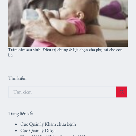
Trầm cảm sau sinh: Điều trị chung & lựa chọn cho phụ nữ cho con
bú
Tìm kiếm
Không
có
kết
quả
Trang liên kết
Cục Quản lý Khám chữa bệnh
Cục Quản lý Dược