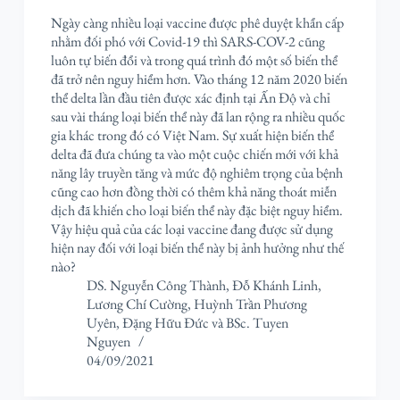
Ngày càng nhiều loại vaccine được phê duyệt khẩn cấp
nhằm đối phó với Covid-19 thì SARS-COV-2 cũng
luôn tự biến đổi và trong quá trình đó một số biến thể
đã trở nên nguy hiểm hơn. Vào tháng 12 năm 2020 biến
thể delta lần đầu tiên được xác định tại Ấn Độ và chỉ
sau vài tháng loại biến thể này đã lan rộng ra nhiều quốc
gia khác trong đó có Việt Nam. Sự xuất hiện biến thể
delta đã đưa chúng ta vào một cuộc chiến mới với khả
năng lây truyền tăng và mức độ nghiêm trọng của bệnh
cũng cao hơn đồng thời có thêm khả năng thoát miễn
dịch đã khiến cho loại biến thể này đặc biệt nguy hiểm.
Vậy hiệu quả của các loại vaccine đang được sử dụng
hiện nay đối với loại biến thể này bị ảnh hưởng như thế
nào?
DS. Nguyễn Công Thành
,
Đỗ Khánh Linh
,
Lương Chí Cường
,
Huỳnh Trần Phương
Uyên
,
Đặng Hữu Đức
và
BSc. Tuyen
Nguyen
04/09/2021