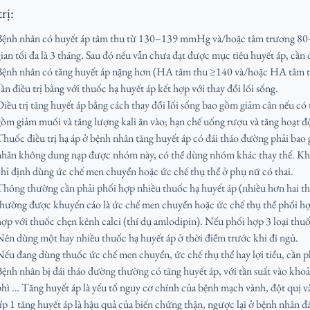
rị:
Bệnh nhân có huyết áp tâm thu từ 130–139 mmHg và/hoặc tâm trương 80–89
ian tối đa là 3 tháng. Sau đó nếu vẫn chưa đạt được mục tiêu huyết áp, cần 
Bệnh nhân có tăng huyết áp nặng hơn (HA tâm thu ≥140 và/hoặc HA tâm t
ần điều trị bằng với thuốc hạ huyết áp kết hợp với thay đổi lối sống.
Điều trị tăng huyết áp bằng cách thay đổi lối sống bao gồm giảm cân nếu c
gồm giảm muối và tăng lượng kali ăn vào; hạn chế uống rượu và tăng hoạt đ
Thuốc điều trị hạ áp ở bệnh nhân tăng huyết áp có đái tháo đường phải ba
nhân không dung nạp được nhóm này, có thể dùng nhóm khác thay thế. Kh
chỉ định dùng ức chế men chuyển hoặc ức chế thụ thể ở phụ nữ có thai.
Thông thường cần phải phối hợp nhiều thuốc hạ huyết áp (nhiều hơn hai thu
thường được khuyến cáo là ức chế men chuyển hoặc ức chế thụ thể phối hợp
hợp với thuốc chẹn kênh calci (thí dụ amlodipin). Nếu phối hợp 3 loại thuốc
Nên dùng một hay nhiều thuốc hạ huyết áp ở thời điểm trước khi đi ngủ.
Nếu đang dùng thuốc ức chế men chuyển, ức chế thụ thể hay lợi tiểu, cần p
Bệnh nhân bị đái tháo đường thường có tăng huyết áp, với tần suất vào khoả
phì … Tăng huyết áp là yếu tố nguy cơ chính của bệnh mạch vành, đột quị
típ 1 tăng huyết áp là hậu quả của biến chứng thận, ngược lại ở bệnh nhân đ