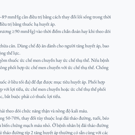
 mmHg cần điều trị bằng cách thay đổi lối sống trong thời
điều trị bằng thuốc hạ huyết áp.
rương ≥90 mmHg) vào thời điểm chẩn đoán hay khi theo dõi
ó thừa cân. Dùng chế độ ăn dành cho người tăng huyết áp, bao
ộng thể lực.
o gồm thuốc ức chế men chuyển hay ức chế thụ thể. Nếu bệnh
ông phối hợp ức chế men chuyển với ức chế thụ thể. Chống
ốc ở liều tối đa) để đạt được mục tiêu huyết áp. Phối hợp
 với lợi tiểu, ức chế men chuyển hoặc ức chế thụ thể phối
, bắt buộc phải có thuốc lợi tiểu.
hải theo dõi chức năng thận và nồng độ kali máu.
ng 50-70%, thay đổi tùy thuộc loại đái tháo đường, tuổi, béo
 và biến chứng mạch máu nhỏ. Ở bệnh nhân bị đái tháo đường
ái tháo đường típ 2 tăng huyết áp thường có sẵn cùng với các