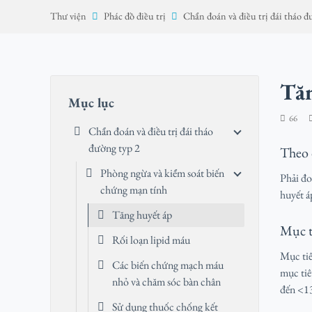
Thư viện
Phác đồ điều trị
Chẩn đoán và điều trị đái tháo đ
Tăn
Mục lục
66
Chẩn đoán và điều trị đái tháo
đường typ 2
Theo 
Phòng ngừa và kiểm soát biến
Phải đo
chứng mạn tính
huyết á
Tăng huyết áp
Mục ti
Rối loạn lipid máu
Mục tiê
Các biến chứng mạch máu
mục tiê
nhỏ và chăm sóc bàn chân
đến <1
Sử dụng thuốc chống kết