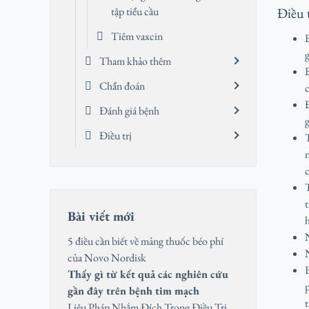
Điều t
tập tiểu cầu
Tiêm vaxcin
g
Tham khảo thêm
Chẩn đoán
c
Đánh giá bệnh
Điều trị
Bài viết mới
5 điều cần biết về mảng thuốc béo phí
của Novo Nordisk
Thấy gì từ kết quả các nghiên cứu
gần đây trên bệnh tim mạch
Liệu Pháp Nhắm Đích Trong Điều Trị