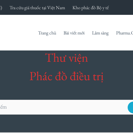
I)
Tra cứu giá thuốc tại Việt Nam
Kho phác đồ Bộ y tế
Trang chủ
Bài viết mới
Lâm sàng
Pharma.
Thư viện
Phác đồ điều trị