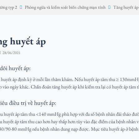
ường typ 2
Phòng ngừa và kiểm soát biến chứng mạn tính
Tăng huyết áp
g huyết áp
28/06/2021
dõi huyết áp:
 huyết áp định kỳ ở mỗi lần thăm khám. Nếu huyết áp tâm thu ≥ 130mmHg
p vào ngày khác. Chẩn đoán tăng huyết áp khi kiểm tra lại có huyết áp 
êu điều trị về huyết áp:
u huyết áp tâm thu <140 mmHg phù hợp với đa số bệnh nhân đái tháo đư
u huyết áp tâm thu cao hơn hay thấp hơn tùy vào đặc điểm của bệnh nhân và 
30/90-80 mmHg nếu bệnh nhân dung nạp được. Mục tiêu huyết áp ở bện