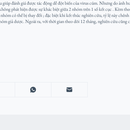
 giúp đánh giá được tác động dễ đột biến của virus cúm. Nhưng do ảnh hư
 không phát hiện được sự khác biệt giữa 2 nhóm trên 1 số kết cục . Kèm th
2 nhóm có thể bị thay đổi ; đặc biệt khi kết thúc nghiên cứu, tỷ lệ này chê
óm giả dược. Ngoài ra, với thời gian theo dõi 12 tháng, nghiên cứu cũng 