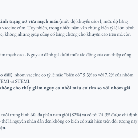
tình trạng xơ vữa mạch máu
(mức độ khuyến cáo: I, mức độ bằng
vaccine cúm. Tuy nhiên, trong nhiều năm vẫn chứng kiến tỷ lệ lớn bệnh
ược; không những giúp củng cố bằng chứng cho khuyến cáo trên mà còn
 tim mạch cao . Nguy cơ đánh giá dưới mức tác động của can thiệp cũng
o dõi
): nhóm vaccine có tỷ lệ mắc “biến cố” 5.3% so với 7.2% của nhóm
-STEMI và STEMI.
không cho thấy giảm nguy cơ nhồi máu cơ tim so với nhóm giả
tuổi trung bình 60, đa phần nam giới (82%) và có tới 74.3% được chỉ định
 thể là nguyên nhân dẫn đến không có biến cố xuất hiện trên đối tượng này
iện
.