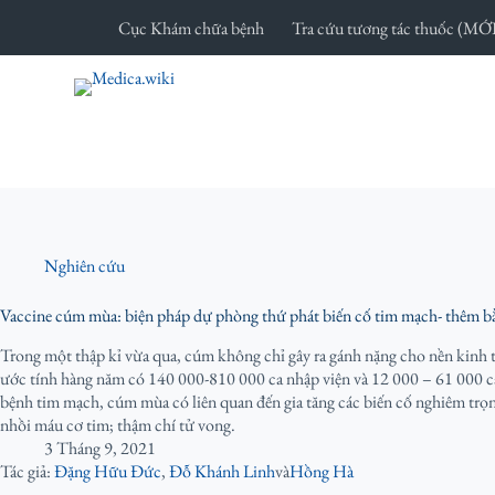
C
Cục Khám chữa bệnh
Tra cứu tương tác thuốc (MỚ
h
u
y
ể
n
đ
ế
n
p
h
Nghiên cứu
ầ
n
Vaccine cúm mùa: biện pháp dự phòng thứ phát biến cố tim mạch- thêm 
n
ộ
Trong một thập kỉ vừa qua, cúm không chỉ gây ra gánh nặng cho nền kinh 
i
ước tính hàng năm có 140 000-810 000 ca nhập viện và 12 000 – 61 000 ca
d
bệnh tim mạch, cúm mùa có liên quan đến gia tăng các biến cố nghiêm trọn
u
nhồi máu cơ tim; thậm chí tử vong.
n
3 Tháng 9, 2021
g
Tác giả:
Đặng Hữu Đức
,
Đỗ Khánh Linh
và
Hồng Hà