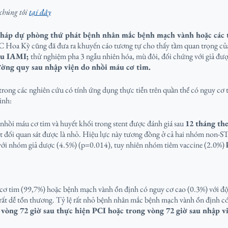
 chúng tôi
tại đây
 pháp dự phòng thứ phát bệnh nhân mắc bệnh mạch vành hoặc các 
 Hoa Kỳ cũng đã đưa ra khuyến cáo tương tự cho thấy tầm quan trọng của 
ứu IAMI;
thử nghiệm pha 3 ngẫu nhiên hóa, mù đôi, đối chứng với giả đ
hường quy sau nhập viện do nhồi máu cơ tim.
trong các nghiên cứu có tính ứng dụng thực tiễn trên quần thể có nguy cơ
minh:
hồi máu cơ tim và huyết khối trong stent được đánh giá sau
12 tháng the
t đối quan sát được là nhỏ. Hiệu lực này tương đồng ở cả hai nhóm non
ới nhóm giả dược (4.5%) (p=0.014), tuy nhiên nhóm tiêm vaccine (2.0%)
ơ tim (99,7%) hoặc bệnh mạch vành ổn định có nguy cơ cao (0.3%) với độ 
rất dễ tổn thương. Tỷ lệ rất nhỏ bệnh nhân mắc bệnh mạch vành ổn định có
 vòng 72 giờ sau thực hiện PCI hoặc trong vòng 72 giờ sau nhập v