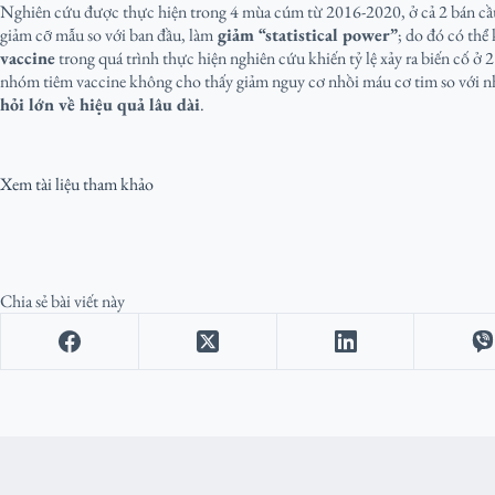
Nghiên cứu được thực hiện trong 4 mùa cúm từ 2016-2020, ở cả 2 bán cầu
giảm cỡ mẫu so với ban đầu, làm
giảm “statistical power”
; do đó có thể
vaccine
trong quá trình thực hiện nghiên cứu khiến tỷ lệ xảy ra biến cố ở 
nhóm tiêm vaccine không cho thấy giảm nguy cơ nhồi máu cơ tim so với nh
hỏi lớn về hiệu quả lâu dài
.
Xem tài liệu tham khảo
Chia sẻ bài viết này