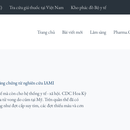
I)
Tra cứu giá thuốc tại Việt Nam
Kho phác đồ Bộ y tế
Trang chủ
Bài viết mới
Lâm sàng
Pharma.
bằng chứng từ nghiên cứu IAMI
tế mà còn cho hệ thống y tế - xã hội. CDC Hoa Kỳ
 tử vong do cúm tại Mỹ. Trên quần thể đã có
g như đợt cấp suy tim, các đợt thiếu máu và cơn