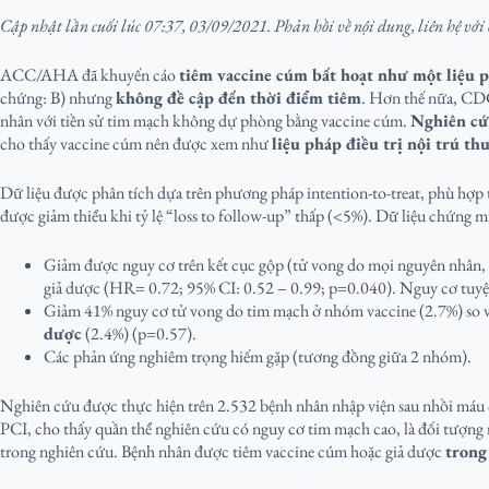
Cập nhật lần cuối lúc 07:37, 03/09/2021. Phản hồi về nội dung, liên hệ với
ACC/AHA đã khuyến cáo
tiêm vaccine cúm bất hoạt như một liệu
chứng: B) nhưng
không đề cập đến thời điểm tiêm
. Hơn thế nữa, CDC
nhân với tiền sử tim mạch không dự phòng bằng vaccine cúm.
Nghiên c
cho thấy vaccine cúm nên được xem như
liệu pháp điều trị nội trú t
Dữ liệu được phân tích dựa trên phương pháp intention-to-treat, phù hợp 
được giảm thiểu khi tỷ lệ “loss to follow-up” thấp (<5%). Dữ liệu chứng 
Giảm được nguy cơ trên kết cục gộp (tử vong do mọi nguyên nhân, n
giả dược (HR= 0.72; 95% CI: 0.52 – 0.99; p=0.040). Nguy cơ tuyệ
Giảm 41% nguy cơ tử vong do tim mạch ở nhóm vaccine (2.7%) so v
dược
(2.4%) (p=0.57).
Các phản ứng nghiêm trọng hiếm gặp (tương đồng giữa 2 nhóm).
Nghiên cứu được thực hiện trên 2.532 bệnh nhân nhập viện sau nhồi máu c
PCI, cho thấy quần thể nghiên cứu có nguy cơ tim mạch cao, là đối tượng 
trong nghiên cứu. Bệnh nhân được tiêm vaccine cúm hoặc giả dược
trong