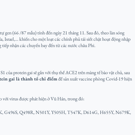
ự gen (66 /87 mẫu) tính đến ngày 21 tháng 11. Sau đó, theo làn sóng
srael,… khiến cho một loạt các chính phủ tái siết chặt hoạt động nhập
 tiếp nhận các chuyến bay đến từ các nước châu Phi.
S1 của protein gai sẽ gắn với thụ thể ACE2 trên màng tế bào vật chủ, sau
tein gai là thành tố chỉ điểm
để sản xuất vaccine phòng Covid-19 hiện
o với virus được phát hiện ở Vũ Hán, trong đó:
493K, G496S, Q498R, N501Y, Y505H, T547K, D614G, H655Y, N679K,