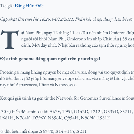
Tác giả:
Đặng Hữu Đức
Cập nhật lần cuối lúc 16:26, 04/12/2021. Phản hồi về nội dung, liên hệ với
T
ại Nam Phi, ngày 12 tháng 11, ca đầu tiên nhiễm Omicron được
người rời khỏi Nam Phi, Omicron xâm nhập Châu Âu ( 59 ca tí
cảnh. Mới đây nhất, Nhật bản ra thông cáo tạm thời ngưng ho
Đặc tính genome đáng quan ngại trên protein gai
Protein gai mang kháng nguyên bề mặt của virus, đóng vai trò quyết định t
đó tiểu đơn vị S2 giúp hòa màng envelope của virus vào màng tế bào vật c
nay như Astrazeneca, Pfizer và Nanocovax.
Kết quả giải trình tự gen từ the Network for Genomics Surveillance in So
-30 sự biến đổi amino acid: A67V, T95I, G142D, L212I, G339D, S
P681H, N764K, D796Y, N856K, Q954H, N969K, L981F
-3 đột biến mất đoạn: Δ69-70, Δ143-145, Δ211