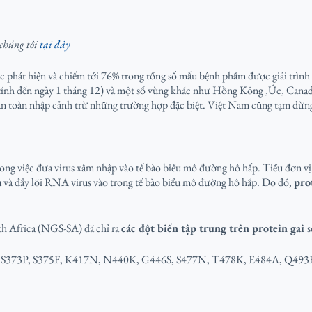
 chúng tôi
tại đây
 phát hiện và chiếm tới 76% trong tổng số mẫu bệnh phẩm được giải trình t
nh đến ngày 1 tháng 12) và một số vùng khác như Hồng Kông ,Úc, Canada, I
àn toàn nhập cảnh trừ những trường hợp đặc biệt. Việt Nam cũng tạm dừng
rong việc đưa virus xâm nhập vào tế bào biểu mô đường hô hấp. Tiểu đơn vị 
hủ và đẩy lõi RNA virus vào trong tế bào biểu mô đường hô hấp. Do đó,
pro
uth Africa (NGS-SA) đã chỉ ra
các đột biến tập trung trên protein gai
s
371L, S373P, S375F, K417N, N440K, G446S, S477N, T478K, E484A, Q