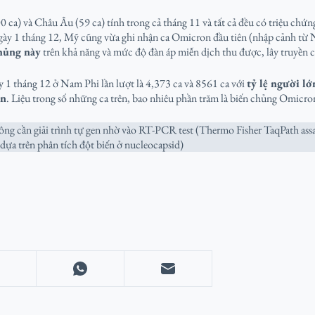
a) và Châu Âu (59 ca) tính trong cả tháng 11 và tất cả đều có triệu chứng
 ngày 1 tháng 12, Mỹ cũng vừa ghi nhận ca Omicron đầu tiên (nhập cảnh từ
chủng này
trên khả năng và mức độ đàn áp miễn dịch thu được, lây truyền
y 1 tháng 12 ở Nam Phi lần lượt là 4,373 ca và 8561 ca với
tỷ lệ người l
ến
. Liệu trong số những ca trên, bao nhiêu phần trăm là biến chủng Omicro
g cần giải trình tự gen nhờ vào RT-PCR test (Thermo Fisher TaqPath assay
ựa trên phân tích đột biến ở nucleocapsid)