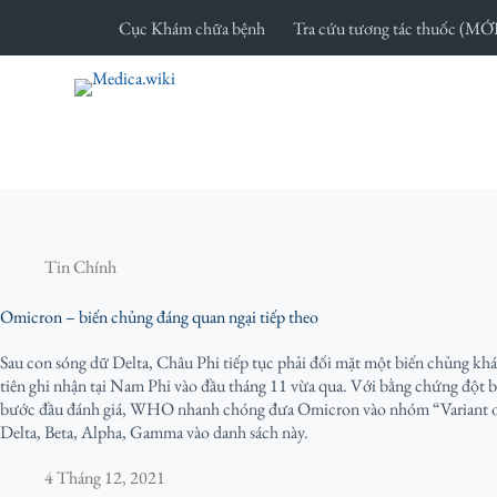
C
Cục Khám chữa bệnh
Tra cứu tương tác thuốc (MỚ
h
u
y
ể
n
đ
ế
n
p
h
Tin Chính
ầ
n
Omicron – biến chủng đáng quan ngại tiếp theo
n
ộ
Sau con sóng dữ Delta, Châu Phi tiếp tục phải đối mặt một biến chủng kh
i
tiên ghi nhận tại Nam Phi vào đầu tháng 11 vừa qua. Với bằng chứng đột b
d
bước đầu đánh giá, WHO nhanh chóng đưa Omicron vào nhóm “Variant 
u
Delta, Beta, Alpha, Gamma vào danh sách này.
n
g
4 Tháng 12, 2021