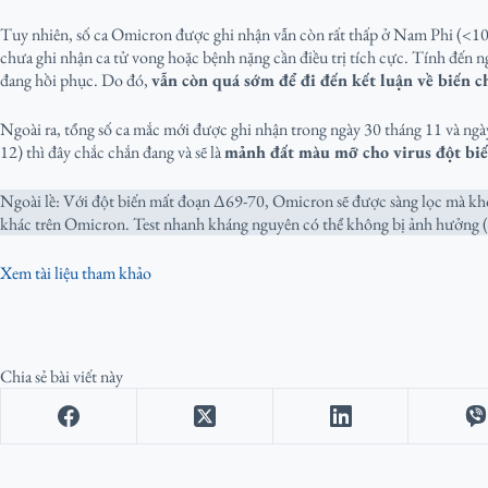
Tuy nhiên, số ca Omicron được ghi nhận vẫn còn rất thấp ở Nam Phi (<100 c
chưa ghi nhận ca tử vong hoặc bệnh nặng cần điều trị tích cực. Tính đến
đang hồi phục. Do đó,
vẫn còn quá sớm để đi đến kết luận về biến 
Ngoài ra, tổng số ca mắc mới được ghi nhận trong ngày 30 tháng 11 và ngà
12) thì đây chắc chắn đang và sẽ là
mảnh đất màu mỡ cho virus đột bi
Ngoài lề: Với đột biến mất đoạn Δ69-70, Omicron sẽ được sàng lọc mà khôn
khác trên Omicron. Test nhanh kháng nguyên có thể không bị ảnh hưởng (d
Xem tài liệu tham khảo
Chia sẻ bài viết này