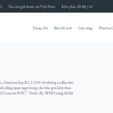
I)
Tra cứu giá thuốc tại Việt Nam
Kho phác đồ Bộ y tế
Trang chủ
Bài viết mới
Lâm sàng
Pharma.
ác, Omicron hay B.1.1.529 với những ca đầu tiên
iến đáng quan ngại trong cấu trúc gen kèm theo
of Concern-VOC”. Trước đó, WHO cũng đã liệt