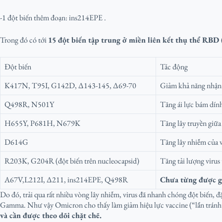
-1 đột biến thêm đoạn: ins214EPE .
Trong đó có tới
15 đột biến tập trung ở miền liên kết thụ thể RBD 
Đột biến
Tác động
K417N, T95I, G142D, Δ143-145, Δ69-70
Giảm khả năng nhận 
Q498R, N501Y
Tăng ái lực bám dín
H655Y, P681H, N679K
Tăng lây truyền giữa
D614G
Tăng lây nhiễm của v
R203K, G204R (đột biến trên nucleocapsid)
Tăng tải lượng virus 
A67V,L212I, Δ211, ins214EPE, Q498R
Chưa từng được g
Do đó, trải qua rất nhiều vòng lây nhiễm, virus đã nhanh chóng đột biến, đ
Gamma. Như vậy Omicron cho thấy làm giảm hiệu lực vaccine (“lẩn tránh”
và cần được theo dõi chặt chẽ.