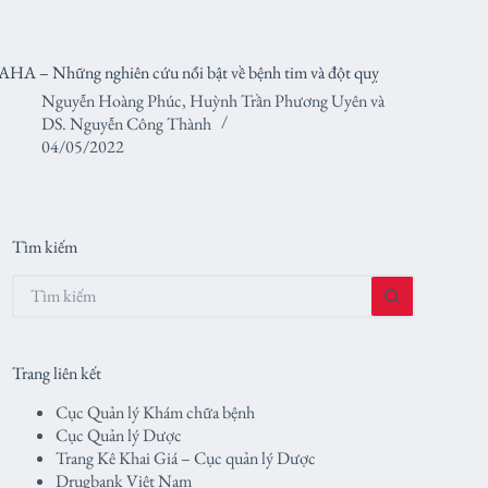
AHA – Những nghiên cứu nổi bật về bệnh tim và đột quỵ
Nguyễn Hoàng Phúc
,
Huỳnh Trần Phương Uyên
và
DS. Nguyễn Công Thành
04/05/2022
Tìm kiếm
Không
có
kết
quả
Trang liên kết
Cục Quản lý Khám chữa bệnh
Cục Quản lý Dược
Trang Kê Khai Giá – Cục quản lý Dược
Drugbank Việt Nam