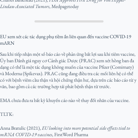
Lindau-Associated Tumors
, Medpagetoday
EU xem xét các tác dụng phụ tiềm ẩn liên quan đến vaccine COVID-19
mARN
Sau khi tiếp nhận một số báo cáo về phản ứng bất lợi sau khi tiêm vaccine,
Ủy ban Đánh giá nguy cơ Cảnh giác Dược (PRAC) xem xét hồng ban đa
dạng có thể là một tác dụng không muốn của vaccine Pfizer (Comirnaty)
và Moderna (Spikevax). PRAC cũng đang điều tra các mối liên hệ có thể
có với bệnh viêm cầu thận và hội chứng thận hư, dựa trên các báo cáo từ y
văn, bao gồm cả các trường hợp tái phát bệnh thận từ trước.
EMA chưa đưa ra bất kỳ khuyến cáo nào về thay đổi nhãn của vaccine.
TLTK:
Anna Bratulic (2021),
EU looking into more potential side effects tied to
mRNA COVID-19 vaccines
, FirstWord Pharma