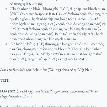
có trung vị là 8.2 tháng.
Ở bệnh nhân có khối u không phải RCC, tỉ lệ đáp ứng khách quan
(ORR-Objective Response Rate) là 77% ở nhóm bệnh nhân ung thư
tụy (bao gồm 6 bệnh nhân đáp ứng hoàn toàn), 90% (20/22) ở
nhóm bệnh nhân u tụy nội tiết (3 bệnh nhân đáp ứng hoàn toàn) và
30% (15/50) ở nhóm bệnh nhân u nguyên bào mạch máu não (3
bệnh nhân đáp ứng hoàn toàn). Bệnh tiến triển chỉ xảy ra ở 2 bệnh
nhân trong nhóm u nguyên bào mạch máu não.
Các biến cố bất lợi (AE) thường gặp bao gồm thiếu máu, mệt mỏi,
đau đầu, chóng mặt, buồn nôn và khó thở. Không có bệnh nhân
nào gặp AE độ 4, các AE độ 3 với tần suất cao nhất bao gồm thiếu
máu (8.2%), tăng huyết áp (8.2%) và mệt mỏi (4.9%).
Lưu ý từ Ban biên tập
: Belzutifan (Welireg) chưa có tại Việt Nam
TLTK:
FDA (2021),
FDA approves belzutifan for cancers associated with von
Hippel-Lindau disease
Charles Bankhead (2021),
FDA Approves First Drug for Von Hippel-