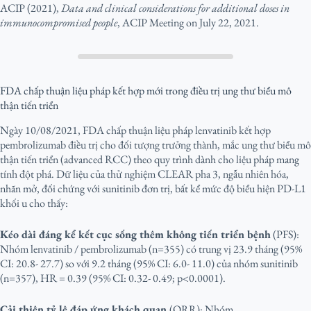
ACIP (2021),
Data and clinical considerations for additional doses in
immunocompromised people
, ACIP Meeting on July 22, 2021.
FDA chấp thuận liệu pháp kết hợp mới trong điều trị ung thư biểu mô
thận tiến triển
Ngày 10/08/2021, FDA chấp thuận liệu pháp lenvatinib kết hợp
pembrolizumab điều trị cho đối tượng trưởng thành, mắc ung thư biểu mô
thận tiến triển (advanced RCC) theo quy trình dành cho liệu pháp mang
tính đột phá. Dữ liệu của thử nghiệm CLEAR pha 3, ngẫu nhiên hóa,
nhãn mở, đối chứng với sunitinib đơn trị, bất kể mức độ biểu hiện PD-L1
khối u cho thấy:
Kéo dài đáng kể kết cục sống thêm không tiến triển bệnh
(PFS):
Nhóm lenvatinib / pembrolizumab (n=355) có trung vị 23.9 tháng (95%
CI: 20.8- 27.7) so với 9.2 tháng (95% CI: 6.0- 11.0) của nhóm sunitinib
(n=357), HR = 0.39 (95% CI: 0.32- 0.49; p<0.0001).
Cải thiện tỷ lệ đáp ứng khách quan
(ORR): Nhóm