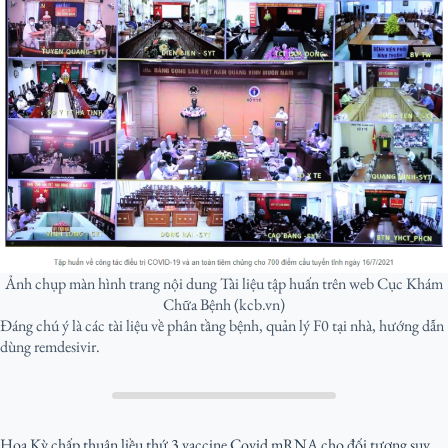
Ảnh chụp màn hình trang nội dung Tài liệu tập huấn trên web Cục Khám
Chữa Bệnh (kcb.vn)
Đáng chú ý là các tài liệu về phân tầng bệnh, quản lý F0 tại nhà, hướng dẫn
dùng remdesivir.
Hoa Kỳ chấp thuận liều thứ 3 vaccine Covid mRNA cho đối tượng suy