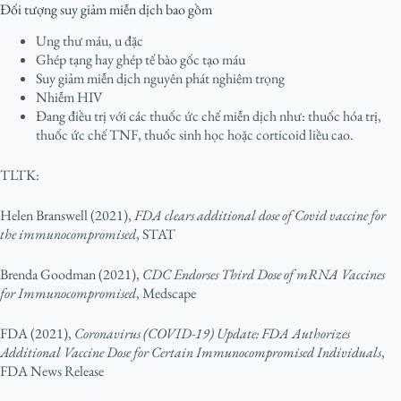
Đối tượng suy giảm miễn dịch bao gồm
Ung thư máu, u đặc
Ghép tạng hay ghép tế bào gốc tạo máu
Suy giảm miễn dịch nguyên phát nghiêm trọng
Nhiễm HIV
Đang điều trị với các thuốc ức chế miễn dịch như: thuốc hóa trị,
thuốc ức chế TNF, thuốc sinh học hoặc corticoid liều cao.
TLTK:
Helen Branswell (2021),
FDA clears additional dose of Covid vaccine for
the immunocompromised
, STAT
Brenda Goodman (2021),
CDC Endorses Third Dose of mRNA Vaccines
for Immunocompromised
, Medscape
FDA (2021),
Coronavirus (COVID-19) Update: FDA Authorizes
Additional Vaccine Dose for Certain Immunocompromised Individuals
,
FDA News Release