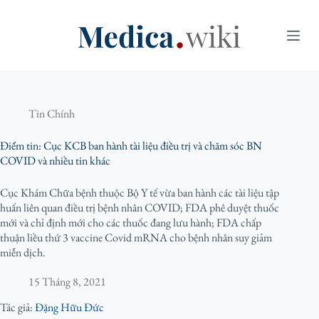
C
h
u
y
ể
n
đ
Tin Chính
ế
n
Điểm tin: Cục KCB ban hành tài liệu điều trị và chăm sóc BN
p
COVID và nhiều tin khác
h
ầ
Cục Khám Chữa bệnh thuộc Bộ Y tế vừa ban hành các tài liệu tập
n
huấn liên quan điều trị bệnh nhân COVID; FDA phê duyệt thuốc
n
mới và chỉ định mới cho các thuốc đang lưu hành; FDA chấp
ộ
thuận liều thứ 3 vaccine Covid mRNA cho bệnh nhân suy giảm
i
miễn dịch.
d
u
15 Tháng 8, 2021
n
g
Tác giả:
Đặng Hữu Đức