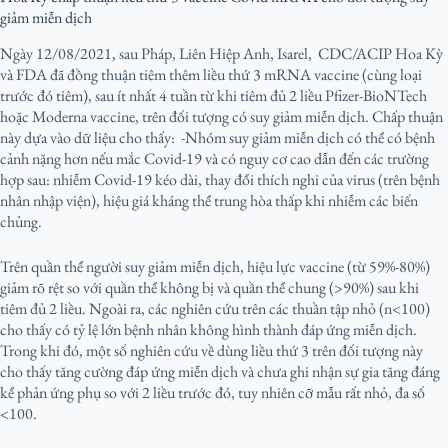
giảm miễn dịch
Ngày 12/08/2021, sau Pháp, Liên Hiệp Anh, Isarel, CDC/ACIP Hoa Kỳ
và FDA đã đồng thuận tiêm thêm liều thứ 3 mRNA vaccine (cùng loại
trước đó tiêm), sau ít nhất 4 tuần từ khi tiêm đủ 2 liều Pfizer-BioNTech
hoặc Moderna vaccine, trên đối tượng có suy giảm miễn dịch. Chấp thuận
này dựa vào dữ liệu cho thấy: -Nhóm suy giảm miễn dịch có thể có bệnh
cảnh nặng hơn nếu mắc Covid-19 và có nguy cơ cao dẫn đến các trường
hợp sau: nhiễm Covid-19 kéo dài, thay đổi thích nghi của virus (trên bệnh
nhân nhập viện), hiệu giá kháng thể trung hòa thấp khi nhiễm các biến
chủng.
Trên quần thể người suy giảm miễn dịch, hiệu lực vaccine (từ 59%-80%)
giảm rõ rệt so với quần thể không bị và quần thể chung (>90%) sau khi
tiêm đủ 2 liều. Ngoài ra, các nghiên cứu trên các thuần tập nhỏ (n<100)
cho thấy có tỷ lệ lớn bệnh nhân không hình thành đáp ứng miễn dịch.
Trong khi đó, một số nghiên cứu về dùng liều thứ 3 trên đối tượng này
cho thấy tăng cường đáp ứng miễn dịch và chưa ghi nhận sự gia tăng đáng
kể phản ứng phụ so với 2 liều trước đó, tuy nhiên cỡ mẫu rất nhỏ, đa số
<100.