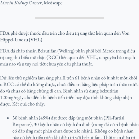
Line in Kidney Cancer
, Medscape
FDA phê duyệt thuốc đầu tiên cho điều trị ung thư liên quan đến Von
Hippel-Lindau (VHL)
FDA đã chấp thuận Belzutifan (Welireg) phân phối bởi Merck trong điều
trị ung thư biểu mô thận (RCC) liên quan đến VHL, u nguyên bào mạch
máu não và u tụy nội tiết chưa yêu cầu phẫu thuật.
Dữ liệu thử nghiệm lâm sàng pha II trên 61 bệnh nhân có ít nhất một khối
u RCC có thể đo lường được, chưa điều trị bằng liệu pháp toàn thân trước
đó và chưa có bằng chứng di căn. Bệnh nhân sử dụng belzutifan
120mg/ngày cho đến khi bệnh tiến triển hay độc tính không chấp nhận
được. Kết quả cho thấy:
30 bệnh nhân (49%) đạt được đáp ứng một phần (PR-Partial
Response), 30 bệnh nhân có bệnh ổn định (trong đó có 4 bệnh nhân
có đáp ứng một phần chưa được xác nhận). Không có bệnh nhân
nào có bệnh tiến triển khi điều trị với belzutifan. Thời gian điều trị