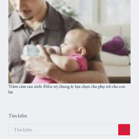
Trầm cảm sau sinh: Điều trị chung & lựa chọn cho phụ nữ cho con
bú
Tìm kiếm
Không
có