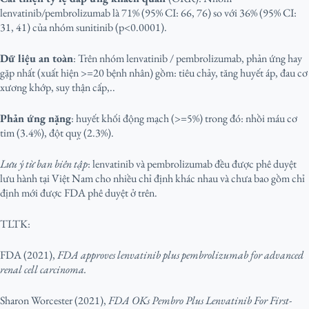
lenvatinib/pembrolizumab là 71% (95% CI: 66, 76) so với 36% (95% CI:
31, 41) của nhóm sunitinib (p<0.0001).
Dữ liệu an toàn
: Trên nhóm lenvatinib / pembrolizumab, phản ứng hay
gặp nhất (xuất hiện >=20 bệnh nhân) gồm: tiêu chảy, tăng huyết áp, đau cơ
xương khớp, suy thận cấp,..
Phản ứng nặng
: huyết khối động mạch (>=5%) trong đó: nhồi máu cơ
tim (3.4%), đột quỵ (2.3%).
Lưu ý từ ban biên tập
: lenvatinib và pembrolizumab đều được phê duyệt
lưu hành tại Việt Nam cho nhiều chỉ định khác nhau và chưa bao gồm chỉ
định mới được FDA phê duyệt ở trên.
TLTK:
FDA (2021),
FDA approves lenvatinib plus pembrolizumab for advanced
renal cell carcinoma.
Sharon Worcester (2021),
FDA OKs Pembro Plus Lenvatinib For First-