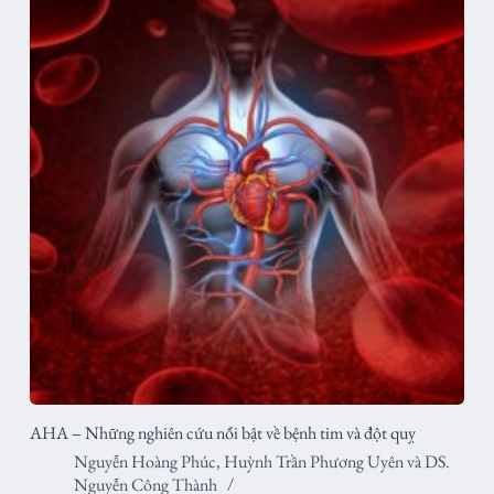
AHA – Những nghiên cứu nổi bật về bệnh tim và đột quỵ
Nguyễn Hoàng Phúc
,
Huỳnh Trần Phương Uyên
và
DS.
Nguyễn Công Thành