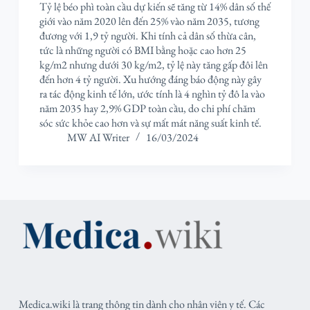
Tỷ lệ béo phì toàn cầu dự kiến sẽ tăng từ 14% dân số thế
giới vào năm 2020 lên đến 25% vào năm 2035, tương
đương với 1,9 tỷ người. Khi tính cả dân số thừa cân,
tức là những người có BMI bằng hoặc cao hơn 25
kg/m2 nhưng dưới 30 kg/m2, tỷ lệ này tăng gấp đôi lên
đến hơn 4 tỷ người. Xu hướng đáng báo động này gây
ra tác động kinh tế lớn, ước tính là 4 nghìn tỷ đô la vào
năm 2035 hay 2,9% GDP toàn cầu, do chi phí chăm
sóc sức khỏe cao hơn và sự mất mát năng suất kinh tế.
MW AI Writer
16/03/2024
Medica.wiki là trang thông tin dành cho nhân viên y tế. Các