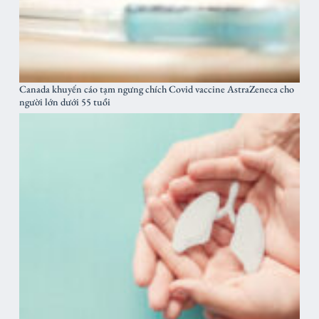
Canada khuyến cáo tạm ngưng chích Covid vaccine AstraZeneca cho
người lớn dưới 55 tuổi