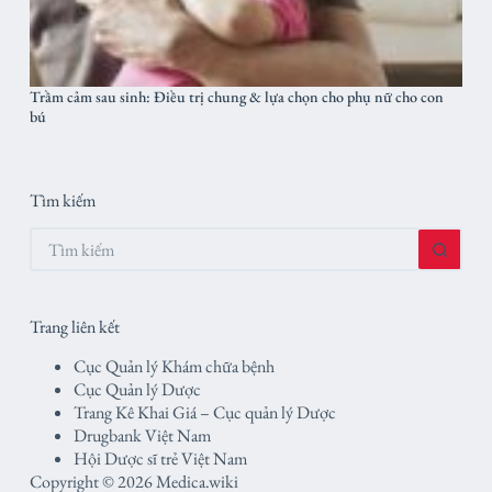
Trầm cảm sau sinh: Điều trị chung & lựa chọn cho phụ nữ cho con
bú
Tìm kiếm
Không
có
kết
quả
Trang liên kết
Cục Quản lý Khám chữa bệnh
Cục Quản lý Dược
Trang Kê Khai Giá – Cục quản lý Dược
Drugbank Việt Nam
Hội Dược sĩ trẻ Việt Nam
Copyright © 2026 Medica.wiki