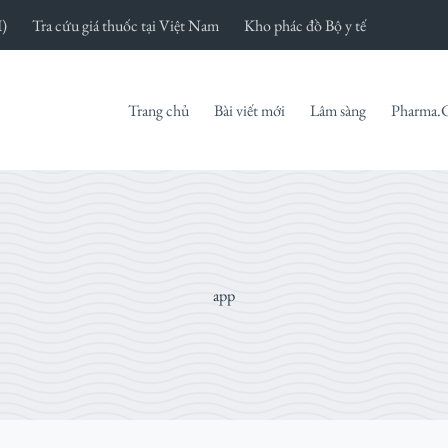
I)
Tra cứu giá thuốc tại Việt Nam
Kho phác đồ Bộ y tế
Trang chủ
Bài viết mới
Lâm sàng
Pharma.
app