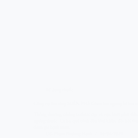
Sử dụng thuốc
Công cụ lâm sàng MIỄN PHÍ: Giảm hay ngưng kê toa m
Thông thường, chúng ta được dạy về việc khởi phát điều 
ngưng thuốc. Cả hai quá trình đều khó khăn; đòi hỏi th
đánh giá bệnh nhân.
DS. Phạm Phương Hạnh
10/06/2021